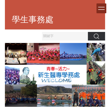
跳
到
主
學生事務處
要
內
容
區
搜尋