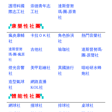
護理科國
崇德青年志
達斯督努
際志工社
工社
瑪‧團-原
青
社
康 樂 性 社 團
▞
▚
瘋炎康輔
卡拉ＯＫ社
角色扮演
熱門音樂社
社
社
達斯督努
吉他社
瑜珈社
達斯督努瑪‧
瑪‧團-瘋原
團-原聲社
社
燈光音響
美甲彩繪社
異國旅行
嘻哈研水蜂
社
社
炮社
造型氣球
網路直播
社
KOL社
體 能 性 社 團
▞
▚
網球社
撞球社
排球社
桌球社