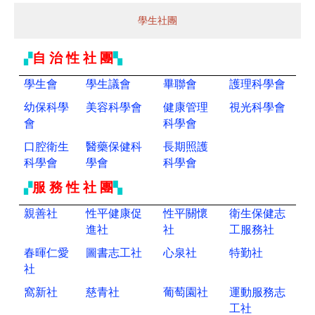
學生社團
自 治 性 社 團
▞
▚
學生會
學生議會
畢聯會
護理科學會
幼保科學
美容科學會
健康管理
視光科學會
會
科學會
口腔衛生
醫藥保健科
長期照護
科學會
學會
科學會
服 務 性 社 團
▞
▚
親善社
性平健康促
性平關懷
衛生保健志
進社
社
工服務社
春暉仁愛
圖書志工社
心泉社
特勤社
社
窩新社
慈青社
葡萄園社
運動服務志
工社