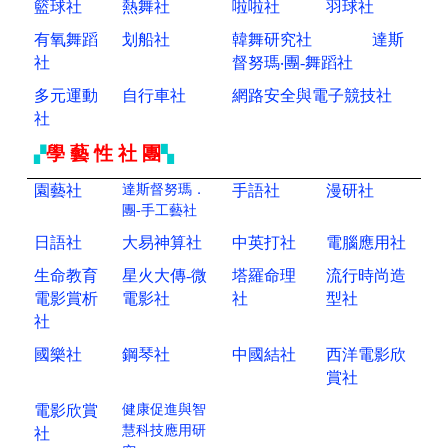
籃球社
熱舞社
啦啦社
羽球社
有氧舞蹈
划船社
韓舞研究社
達斯
社
督努瑪‧團-舞蹈社
多元運動
自行車社
網路安全與電子競技社
社
學 藝 性 社 團
▞
▚
園藝社
達斯督努瑪．
手語社
漫研社
團-手工藝社
日語社
大易神算社
中英打社
電腦應用社
生命教育
星火大傳-微
塔羅命理
流行時尚造
電影賞析
電影社
社
型社
社
國樂社
鋼琴社
中國結社
西洋電影欣
賞社
電影欣賞
健康促進與智
慧科技
應用研
社