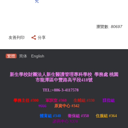
究
瀏覽數:
80697
友善列印
分享
繁體
简体
English
新生學校財團法人新生醫護管理專科學校 學務處
桃園
市龍潭區中豐路高平段418號
TEL:+886-3-4117578
學務主任 #300
軍訓室 #360
生輔組 #330
課指組
#666
原資中心 #342
體育組 #340
衛保組 #350
住服組 #364
諮商中心 #370