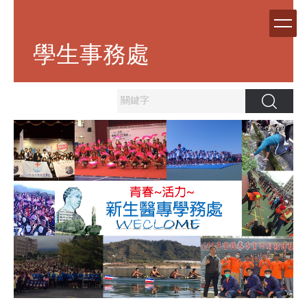
跳
到
主
學生事務處
要
內
容
區
搜尋