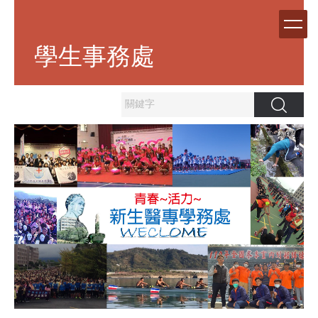
跳
到
主
學生事務處
要
內
容
區
搜尋