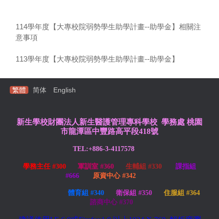
114學年度【大專校院弱勢學生助學計畫--助學金】相關注
意事項
113學年度【大專校院弱勢學生助學計畫--助學金】
繁體
简体
English
新生學校財團法人新生醫護管理專科學校 學務處
桃園
市龍潭區中豐路高平段418號
TEL:+886-3-4117578
學務主任 #300
軍訓室 #360
生輔組 #330
課指組
#666
原資中心 #342
體育組 #340
衛保組 #350
住服組 #364
諮商中心 #370