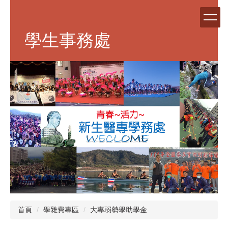
跳
到
主
學生事務處
要
內
容
區
首頁
學雜費專區
大專弱勢學助學金