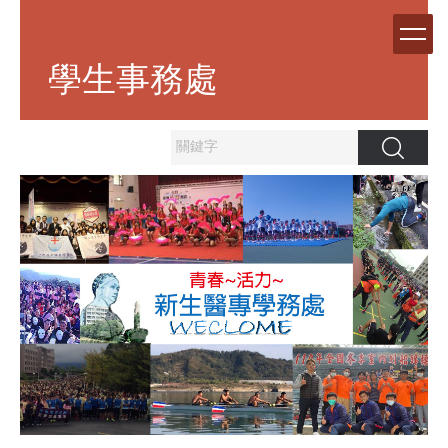
跳
到
主
學生事務處
要
內
容
區
搜尋