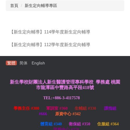
首頁
新生定向輔導專區
【新生定向輔導】114學年度新生定向輔導
【新生定向輔導】112學年度新生定向輔導
繁體
简体
English
新生學校財團法人新生醫護管理專科學校 學務處
桃園
市龍潭區中豐路高平段418號
TEL:+886-3-4117578
學務主任 #300
軍訓室 #360
生輔組 #330
課指組
#666
原資中心 #342
體育組 #340
衛保組 #350
住服組 #364
諮商中心 #370