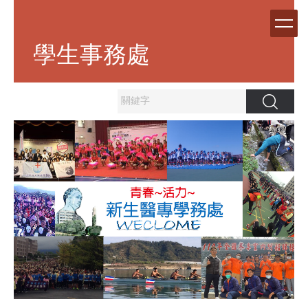
跳
到
主
學生事務處
要
內
容
區
搜尋