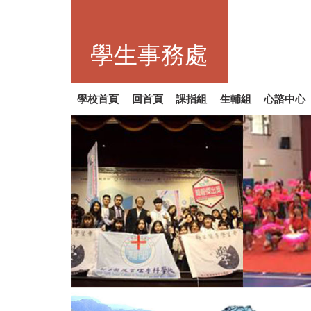
跳
到
主
學生事務處
要
內
容
區
學校首頁
回首頁
課指組
生輔組
心諮中心