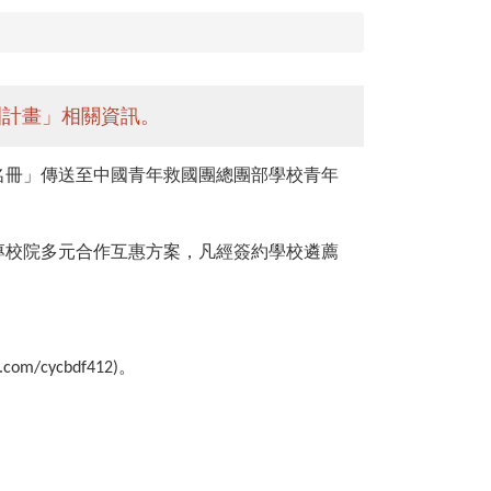
訓計畫」相關資訊。
名冊」傳送至中國青年救國團總團部學校青年
專校院多元合作互惠方案，凡經簽約學校遴薦
。
k.com/cycbdf412)