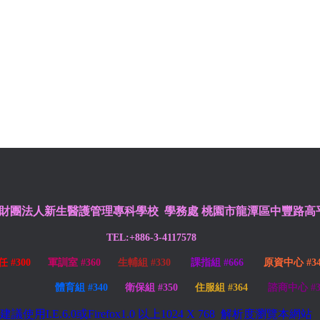
財團法人新生醫護管理專科學校 學務處
桃園市龍潭區中豐路高平
TEL:+886-3-4117578
任 #300
軍訓室 #360
生輔組 #330
課指組 #666
原資中心 #34
體育組 #340
衛保組 #350
住服組 #364
諮商中心 #
建議使用
I.E.6.0或Firefox1.0 以上1024 X 768
解析度瀏覽本網