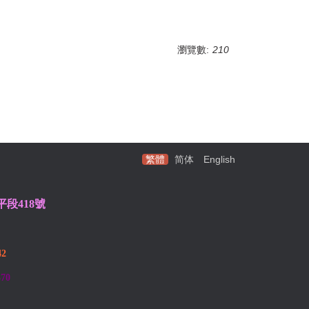
瀏覽數:
210
繁體
简体
English
段418號
2
370
站