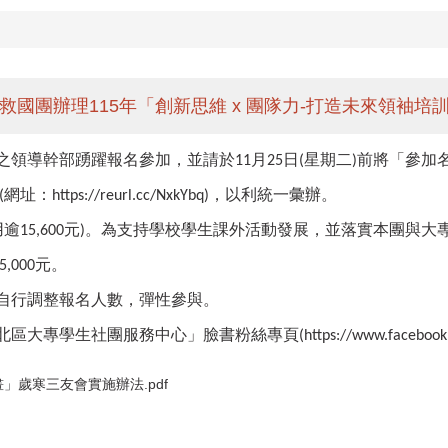
救國團辦理115年「創新思維 x 團隊力-打造未來領袖培
之領導幹部踴躍報名參加，並請於
月
日
星期二
前將「參加
11
25
(
)
網址：
，以利統一彙辦。
(
https://reurl.cc/NxkYbq)
用逾
元
。為支持學校學生課外活動發展，並落實本團與大
15,600
)
元。
5,000
自行調整報名人數，彈性參與。
北區大專學生社團服務中心」臉書粉絲專頁
(https://www.faceboo
畫」歲寒三友會實施辦法.pdf