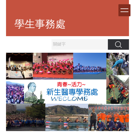
跳
到
主
學生事務處
要
內
容
區
搜尋