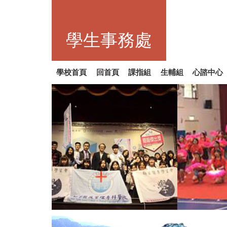
跳
到
主
學生事務處
要
內
容
區
學校首頁
回首頁
課指組
生輔組
心諮中心