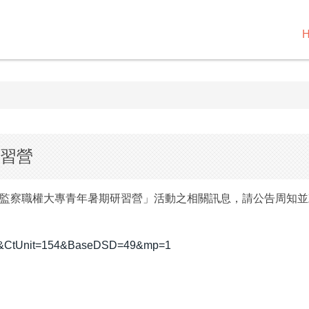
研習營
12監察職權大專青年暑期研習營」活動之相關訊息，請公告周知
793&CtUnit=154&BaseDSD=49&mp=1