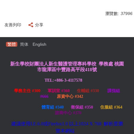
瀏覽數:
37996
友善列印
分享
繁體
简体
English
新生學校財團法人新生醫護管理專科學校 學務處
桃園
市龍潭區中豐路高平段418號
TEL:+886-3-4117578
學務主任 #300
軍訓室 #360
生輔組 #330
課指組
#666
原資中心 #342
體育組 #340
衛保組 #350
住服組 #364
諮商中心 #370
建議使用
I.E.6.0或Firefox1.0 以上1024 X 768
解析度瀏
覽本網站