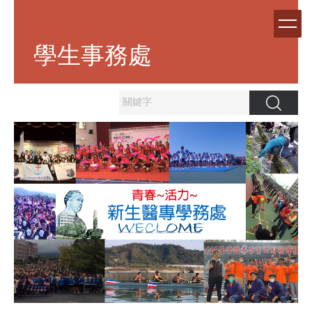
跳
到
主
學生事務處
要
內
容
區
搜尋