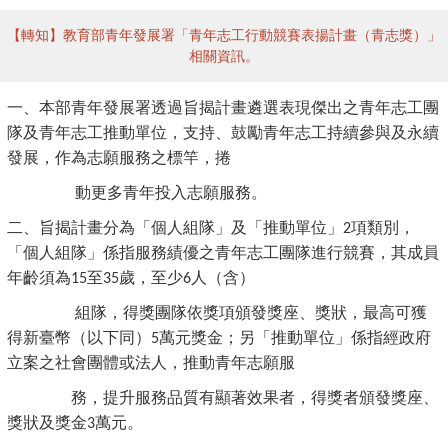
【轉知】教育部青年發展署「青年志工行動競賽表揚計畫（青志獎）」
相關資訊。
一、本部青年發展署透過旨揭計畫遴選表現傑出之青年志工團
隊及青年志工推動單位，支持、鼓勵青年志工持續參與及永續
發展，作為志願服務之標竿，捲
動更多青年投入志願服務。
二、旨揭計畫分為「個人組隊」及「推動單位」
項類別，
2
「個人組隊」係指服務績優之青年志工團隊進行競賽，其成員
年齡須為
至
歲，至少
人（含）
15
35
6
組隊，得獎團隊依獎項頒發獎座、獎狀，最高可獲
得新臺幣（以下同）
萬元獎金；另「推動單位」係指經政府
5
立案之社會團體或法人，推動青年志願服
務，提升服務品質有顯著效果者，得獎者頒發獎座、
獎狀及獎金
萬元。
3